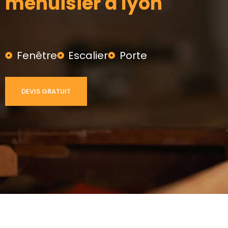
menuisier à lyon
Fenêtre
Escalier
Porte
DEVIS GRATUIT