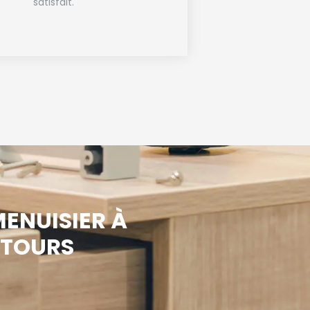
satisfait.
ENUISIER À
NTOURS