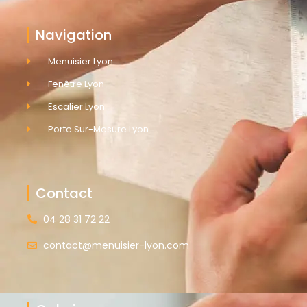
Navigation
Menuisier Lyon
Fenêtre Lyon
Escalier Lyon
Porte Sur-Mesure Lyon
Contact
04 28 31 72 22
contact@menuisier-lyon.com