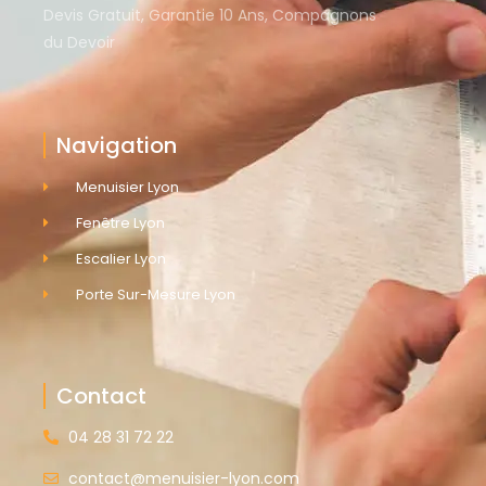
Devis Gratuit, Garantie 10 Ans, Compagnons
du Devoir
Navigation
Menuisier Lyon
Fenêtre Lyon
Escalier Lyon
Porte Sur-Mesure Lyon
Contact
04 28 31 72 22
contact@menuisier-lyon.com