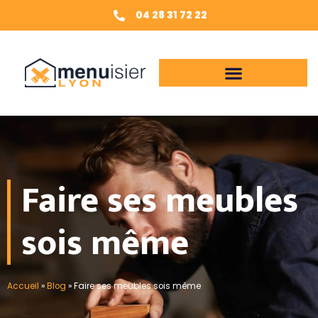
04 28 31 72 22
Faire ses meubles
sois même
Accueil
»
Blog
»
Faire ses meubles sois même