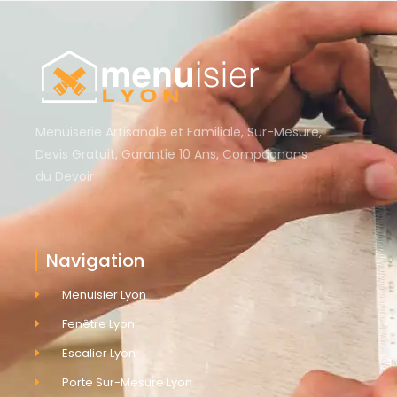
Menuiserie Artisanale et Familiale, Sur-Mesure,
Devis Gratuit, Garantie 10 Ans, Compagnons
du Devoir
Navigation
Menuisier Lyon
Fenêtre Lyon
Escalier Lyon
Porte Sur-Mesure Lyon