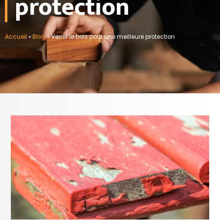
protection
Accueil
»
Blog
»
Vernir le bois pour une meilleure protection