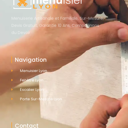
Menuiserie Artisanale et Familiale, Sur-Mesure,
Devis Gratuit, Garantie 10 Ans, Compagnons
du Devoir
Navigation
Menuisier Lyon
Fenêtre Lyon
Escalier Lyon
Porte Sur-Mesure Lyon
Contact